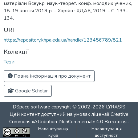
матеріали Всеукр. наук.-теорет. конф. молодих учених,
18-19 квітня 2019 р. – Харків : ХДАК, 2019. – С. 133–
134.
URI
https://repository.khpa.edu.ua/handle/123456789/821
Колекції
Тези
Повна інформація про документ
Google Scholar
DSpace software
copyright © 2002-2026
LYRASIS
Цей контент доступний на умовах ліцензії
Creative
Commons «Attribution-NonCommercial» 4.0 Всесвітня
.
Налаштування
Налаштування
куків
доступності