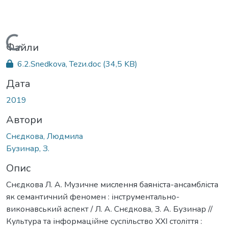
Вантажиться...
Файли
6.2.Snedkova, Tezи.doc
(34,5 KB)
Дата
2019
Автори
Снєдкова, Людмила
Бузинар, З.
Опис
Снєдкова Л. А. Музичне мислення баяніста-ансамбліста
як семантичний феномен : інструментально-
виконавський аспект / Л. А. Снєдкова, З. А. Бузинар //
Культура та інформаційне суспільство ХХІ століття :