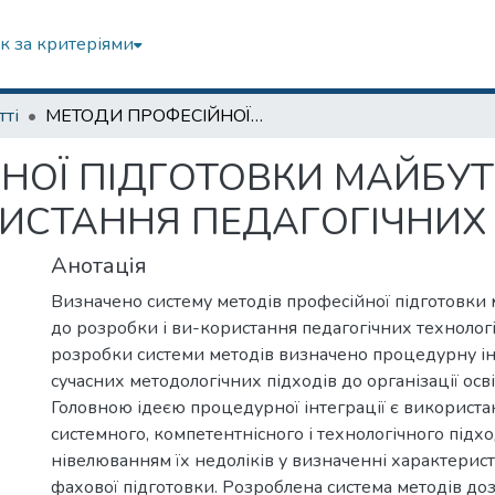
к за критеріями
тті
МЕТОДИ ПРОФЕСІЙНОЇ ПІДГОТОВКИ МАЙБУТНІХ УЧИТЕЛІВ ДО РОЗРОБКИ І ВИКОРИСТАННЯ ПЕДАГОГІЧНИХ ТЕХНОЛОГІЙ
НОЇ ПІДГОТОВКИ МАЙБУТН
РИСТАННЯ ПЕДАГОГІЧНИХ
Анотація
Визначено систему методів професійної підготовки 
до розробки і ви-користання педагогічних технолог
розробки системи методів визначено процедурну і
сучасних методологічних підходів до організації осв
Головною ідеєю процедурної інтеграції є використа
системного, компетентнісного і технологічного підх
нівелюванням їх недоліків у визначенні характерис
фахової підготовки. Розроблена система методів до