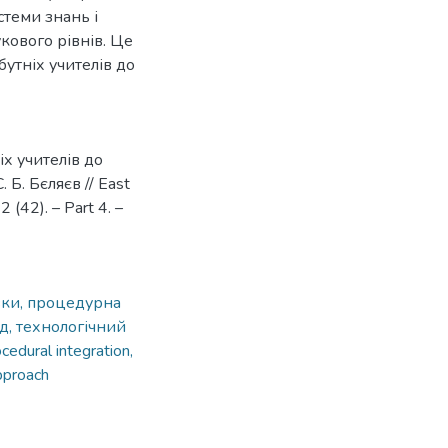
стеми знань і
кового рівнів. Це
утніх учителів до
іх учителів до
 Б. Бєляєв // East
 (42). – Рart 4. –
вки, процедурна
ід, технологічний
ocedural integration,
pproach