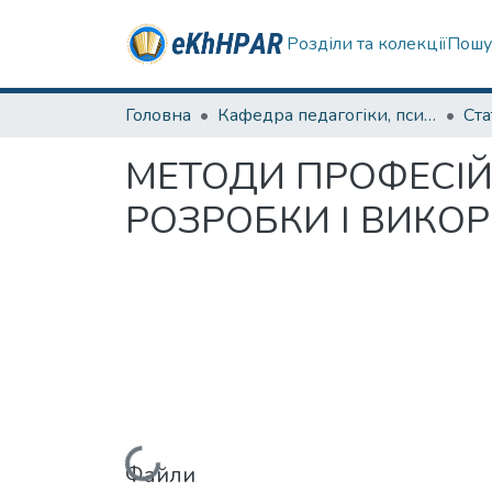
Розділи та колекції
Пошу
Головна
Кафедра педагогіки, психології, початкової освіти та освітнього менеджменту
Ста
МЕТОДИ ПРОФЕСІЙ
РОЗРОБКИ І ВИКО
Файли