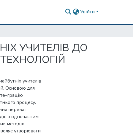
Увійти
ІХ УЧИТЕЛІВ ДО
 ТЕХНОЛОГІЙ
майбутніх учителів
ій. Основою для
нте-грацію
ітнього процесу.
ння переваг
одів з одночасним
тик методів
зволяє утворювати