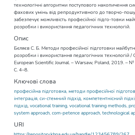
технологічні алгоритми поступового накопичення си
фахових умінь від репродуктивного до творчо-пошу
забезпечує можливість професійної підго-товки майб
розробки і використання педагогічних технологій.
Опис
Бєляєв С. Б. Методи професійної підготовки майбутн
розробки і використання педагогічних технологій / С.
European Scientific Journal. – Warsaw, Poland, 2019. – № 2
С. 4–8.
Ключові слова
професійна підготовка, методи професійної підгото
інтеграція, си-стемний підхід, компетентнісний підх
підхід
,
vocational training, vocational training methods, pr
system approach, com-petence approach, technological a
URI
https://repository.khpa.edu.ua/handle/123456789/267