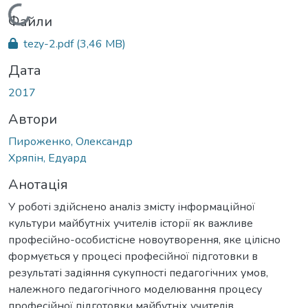
Вантажиться...
Файли
tezy-2.pdf
(3,46 MB)
Дата
2017
Автори
Пироженко, Олександр
Хряпін, Едуард
Анотація
У роботі здійснено аналіз змісту інформаційної
культури майбутніх учителів історії як важливе
професійно-особистісне новоутворення, яке цілісно
формується у процесі професійної підготовки в
результаті задіяння сукупності педагогічних умов,
належного педагогічного моделювання процесу
професійної підготовки майбутніх учителів