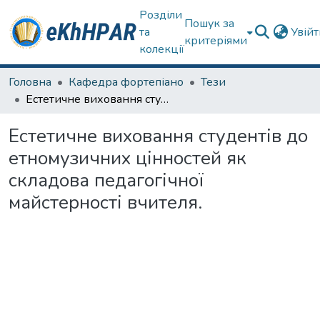
Розділи
Пошук за
та
Увій
критеріями
колекції
Головна
Кафедра фортепіано
Тези
Естетичне виховання студентів до етномузичних цінностей як складова педагогічної майстерності вчителя.
Естетичне виховання студентів до
етномузичних цінностей як
складова педагогічної
майстерності вчителя.