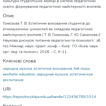
культури студентської молоді в системі педагогічної
освіти, формування педагогічної майстерності вчителя.
Опис
Гомозова Т. В. Естетичне виховання студентів до
етномузичних цінностей як складова педагогічної
майстерності вчителя / Т. В. Гомозова, Г. Ю. Салюкова //
Наукова дискусія: питання педагогіки та психології : зб.
тез Міжнар. наук.-практ. конф. – Київ : ГО «Київ. наук.
орг. пед. та психол.», 2018. – С. 9–11.
Ключові слова
народна музика, естетичне виховання
,
folk music,
aesthetic education
,
народная музыка, эстетическое
воспитание
URI
https://repository.khpa.edu.ua/handle/123456789/1514
Колекції