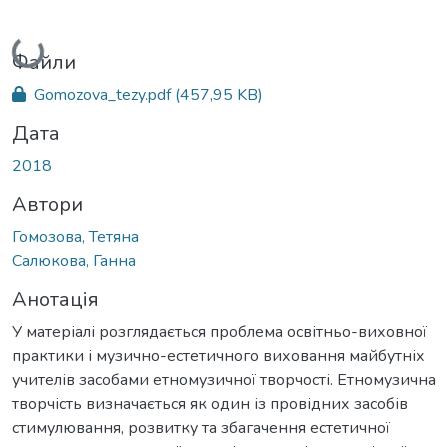
Вантажиться...
Файли
Gomozova_tezy.pdf
(457,95 KB)
Дата
2018
Автори
Гомозова, Тетяна
Салюкова, Ганна
Анотація
У матеріалі розглядається проблема освітньо-виховної
практики і музично-естетичного виховання майбутніх
учителів засобами етномузичної творчості. Етномузична
творчість визначається як один із провідних засобів
стимулювання, розвитку та збагачення естетичної