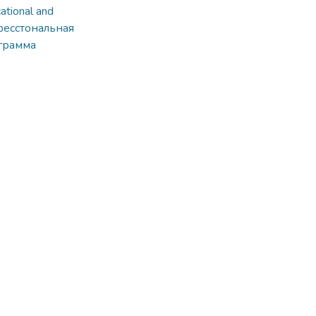
ational and
фесстональная
грамма