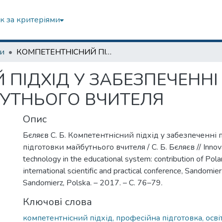
к за критеріями
зи
КОМПЕТЕНТНІСНИЙ ПІДХІД У ЗАБЕЗПЕЧЕННІ ПРОФЕСІЙНОЇ ПІДГОТОВКИ МАЙБУТНЬОГО ВЧИТЕЛЯ
 ПІДХІД У ЗАБЕЗПЕЧЕННІ
УТНЬОГО ВЧИТЕЛЯ
Опис
Бєляєв С. Б. Компетентнісний підхід у забезпеченні
підготовки майбутнього вчителя / С. Б. Бєляєв // Inno
technology in the educational system: contribution of Pola
іnternational scientific and practical conference, Sandomie
Sandomierz, Polska. – 2017. – С. 76–79.
Ключові слова
компетентнісний підхід, професійна підготовка, осв