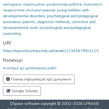
методики, корекційно-розвиткова робота, психолого-
педагогічне консультування
,
young children with
developmental disorders, psychological and pedagogical
assistance, parents, diagnostic methods, corrective and
developmental work, psychological and pedagogical
counseling
URI
https://repository.khpa.edu.ua/handle/123456789/4129
Колекції
Анотації до дипломних робіт
Повна інформація про документ
Google Scholar
DSpace software
copyright © 2002-2026
LYRASIS