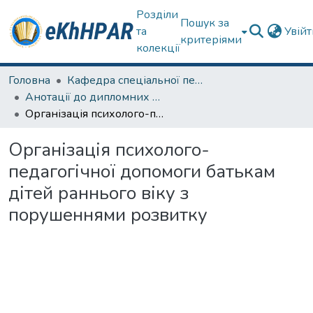
Розділи
Пошук за
та
Увій
критеріями
колекції
Головна
Кафедра спеціальної педагогіки і психології та інклюзивної освіти
Анотації до дипломних робіт
Організація психолого-педагогічної допомоги батькам дітей раннього віку з порушеннями розвитку
Організація психолого-
педагогічної допомоги батькам
дітей раннього віку з
порушеннями розвитку