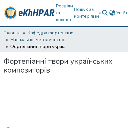
Розділи
Пошук за
та
Увій
критеріями
колекції
Головна
Кафедра фортепіано
Навчально-методичні праці
Фортепіанні твори українських композиторів
Фортепіанні твори українських
композиторів