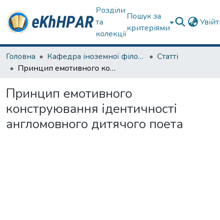
Розділи
Пошук за
та
Увій
критеріями
колекції
Головна
Кафедра іноземної філології
Статті
Принцип емотивного конструювання ідентичності англомовного дитячого поета
Принцип емотивного
конструювання ідентичності
англомовного дитячого поета