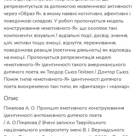
репрезентується за допомогою мовленнєвої активності
через «Образ Я», в якому наявні когнітивні, афективні і
поведінкові складові. У роботі пропонується модель
конструювання «емотивного-Я», що охоплює такі
компоненти: візуальні / аудіальні події, досвід, знання,
цілі, мотиви тощо; емоції, відчуття, переживання;
поведінкова реакція (поетична діяльність) як відповідь
на емоції. Пропонується репрезентація моделі
«емотивного-Я» ідентичності такого американського
дитячого поета, як Теодор Сьюз Гейзел / Доктор Сьюз.
Поміж типів «емотивного-Я» ідентичності дитячого
поета виокремлено такі типи, як «фантазер» і «казкар».
Опис
Пікалова А. О. Принцип емотивного конструювання
ідентичності англомовного дитячого поета
/ А. О.Пікалова // Вчені записки Таврійського
національного університету імені В. І. Вернадського.