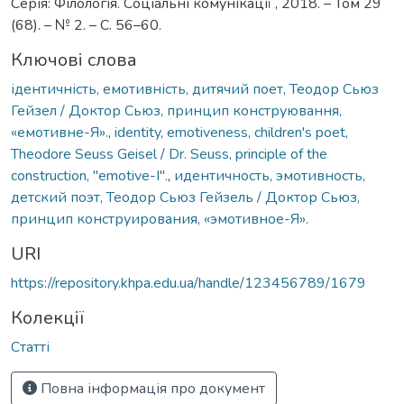
Серія: Філологія. Соціальні комунікації , 2018. – Том 29
(68). – № 2. – С. 56–60.
Ключові слова
ідентичність, емотивність, дитячий поет, Теодор Сьюз
Гейзел / Доктор Сьюз, принцип конструювання,
«емотивне-Я».
,
identity, emotiveness, children's poet,
Theodore Seuss Geisel / Dr. Seuss, principle of the
construction, "emotive-I".
,
идентичность, эмотивность,
детский поэт, Теодор Сьюз Гейзель / Доктор Сьюз,
принцип конструирования, «эмотивное-Я».
URI
https://repository.khpa.edu.ua/handle/123456789/1679
Колекції
Статті
Повна інформація про документ