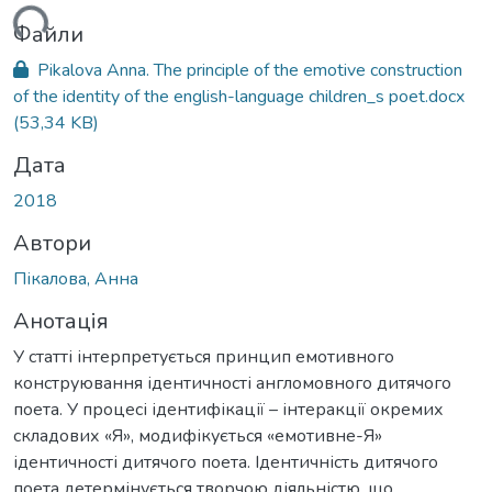
ться...
Файли
Pikalova Anna. The principle of the emotive construction
of the identity of the english-language children_s poet.docx
(53,34 KB)
Дата
2018
Автори
Пікалова, Анна
Анотація
У статті інтерпретується принцип емотивного
конструювання ідентичності англомовного дитячого
поета. У процесі ідентифікації – інтеракції окремих
складових «Я», модифікується «емотивне-Я»
ідентичності дитячого поета. Ідентичність дитячого
поета детермінується творчою діяльністю, що