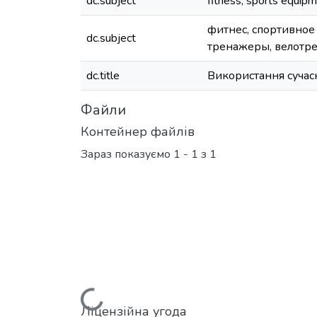
dc.subject
fitness, sports equipm
фитнес, спортивное
dc.subject
тренажеры, велотр
dc.title
Використання сучас
Файли
Контейнер файлів
Зараз показуємо
1 - 1 з 1
Ліцензійна угода