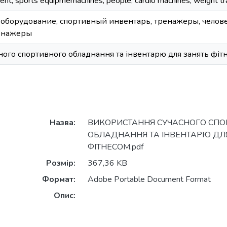
ent, sports equipmemachines, people, cardio machines, weight trai
 оборудование, спортивный инвентарь, тренажеры, челов
енажеры
ного спортивного обладнання та інвентарю для занять фіт
Назва:
ВИКОРИСТАННЯ СУЧАСНОГО СПО
ОБЛАДНАННЯ ТА ІНВЕНТАРЮ ДЛ
ФІТНЕСОМ.pdf
Розмір:
367,36 KB
Формат:
Adobe Portable Document Format
Опис: