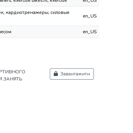
ners, exercise bikes.nt, exercise
en_US
ек, кардиотренажеры, силовые
en_US
несом
en_US
РТИВНОГО
Завантажити
Я ЗАНЯТЬ