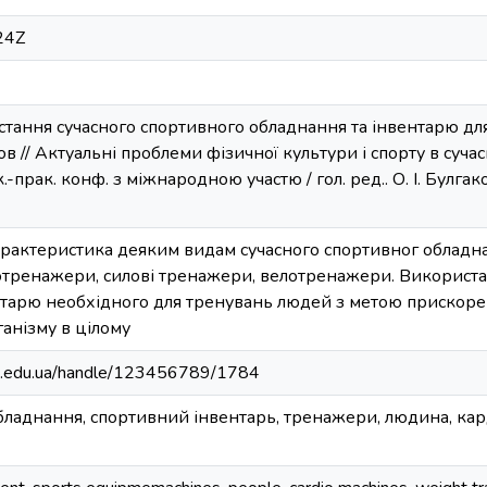
24Z
тання сучасного спортивного обладнання та інвентарю для 
ов // Актуальні проблеми фізичної культури і спорту в сучасн
к.-прак. конф. з міжнародною участю / гол. ред.. О. І. Булгак
арактеристика деяким видам сучасного спортивног обладна
іотренажери, силові тренажери, велотренажери. Використа
нтарю необхідного для тренувань людей з метою прискоре
анізму в цілому
hpa.edu.ua/handle/123456789/1784
обладнання, спортивний інвентарь, тренажери, людина, ка