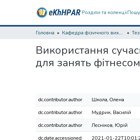
Розділи та колекції
Пошу
Головна
Кафедра фізичного виховання та спортивного вдосконалення
Те
Використання сучас
для занять фітнесо
dc.contributor.author
Школа, Олена
dc.contributor.author
Мудрик, Василій
dc.contributor.author
Лєсніков, Юрій
dc.date.accessioned
2021-01-22T10:01: