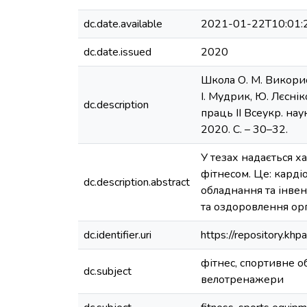
dc.date.available
2021-01-22T10:01:
dc.date.issued
2020
Школа О. М. Викорис
І. Мудрик, Ю. Лєснік
dc.description
праць ІІ Всеукр. нау
2020. С. – 30–32.
У тезах надається х
фітнесом. Це: кард
dc.description.abstract
обладнання та інве
та оздоровлення орг
dc.identifier.uri
https://repository.k
фітнес, спортивне 
dc.subject
велотренажери