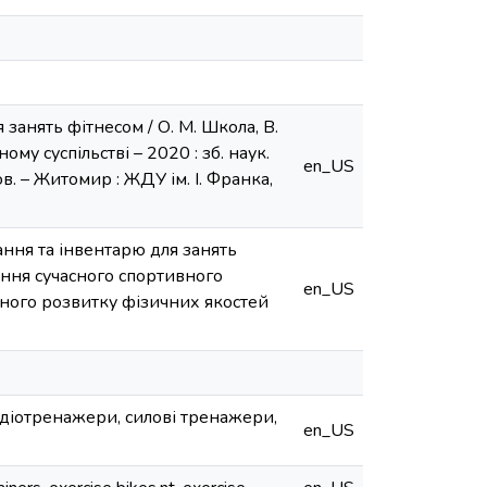
занять фітнесом / О. М. Школа, В.
ому суспільстві – 2020 : зб. наук.
en_US
ов. – Житомир : ЖДУ ім. І. Франка,
ння та інвентарю для занять
ння сучасного спортивного
en_US
ного розвитку фізичних якостей
рдіотренажери, силові тренажери,
en_US