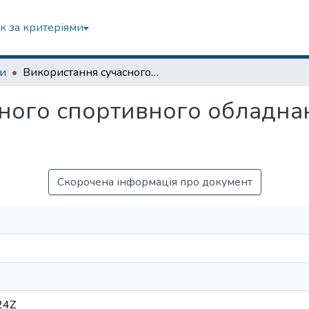
к за критеріями
зи
Використання сучасного спортивного обладнання та інвентарю для занять фітнесом
ного спортивного обладнан
м
Скорочена інформація про документ
24Z