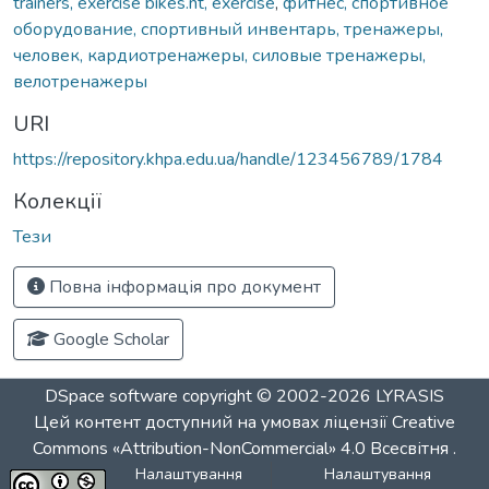
trainers, exercise bikes.nt, exercise
,
фитнес, спортивное
оборудование, спортивный инвентарь, тренажеры,
человек, кардиотренажеры, силовые тренажеры,
велотренажеры
URI
https://repository.khpa.edu.ua/handle/123456789/1784
Колекції
Тези
Повна інформація про документ
Google Scholar
DSpace software
copyright © 2002-2026
LYRASIS
Цей контент доступний на умовах ліцензії
Creative
Commons «Attribution-NonCommercial» 4.0 Всесвітня
.
Налаштування
Налаштування