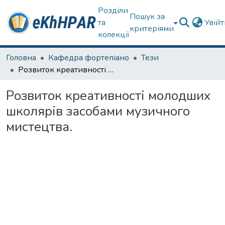
Розділи
Пошук за
та
Увій
критеріями
колекції
Головна
Кафедра фортепіано
Тези
Розвиток креативності молодших школярів засобами музичного мистецтва.
Розвиток креативності молодших
школярів засобами музичного
мистецтва.