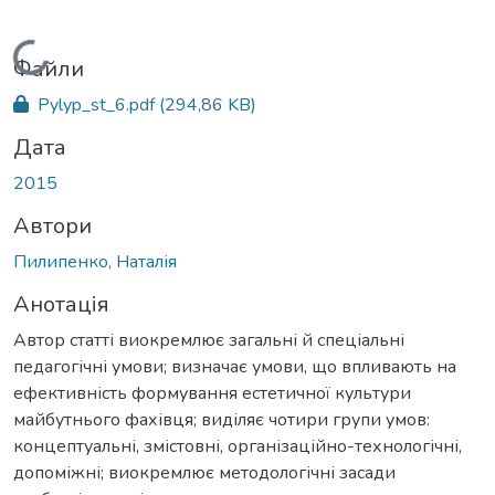
Вантажиться...
Файли
Pylyp_st_6.pdf
(294,86 KB)
Дата
2015
Автори
Пилипенко, Наталія
Анотація
Автор статті виокремлює загальні й спеціальні
педагогічні умови; визначає умови, що впливають на
ефективність формування естетичної культури
майбутнього фахівця; виділяє чотири групи умов:
концептуальні, змістовні, організаційно-технологічні,
допоміжні; виокремлює методологічні засади