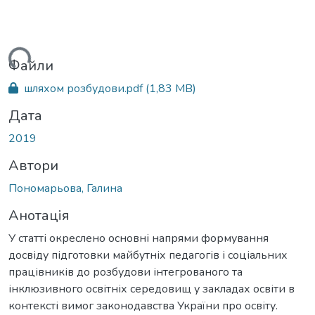
иться...
Файли
шляхом розбудови.pdf
(1,83 MB)
Дата
2019
Автори
Пономарьова, Галина
Анотація
У статті окреслено основні напрями формування
досвіду підготовки майбутніх педагогів і соціальних
працівників до розбудови інтегрованого та
інклюзивного освітніх середовищ у закладах освіти в
контексті вимог законодавства України про освіту.