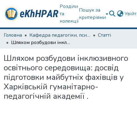
Розділи
Пошук за
та
Увій
критеріями
колекції
Головна
Кафедра педагогіки, психології, початкової освіти та освітнього менеджменту
Статті
Шляхом розбудови інклюзивного освітнього середовища: досвід підготовки майбутніх фахівців у Харківській гуманітарно-педагогічній академії .
Шляхом розбудови інклюзивного
освітнього середовища: досвід
підготовки майбутніх фахівців у
Харківській гуманітарно-
педагогічній академії .