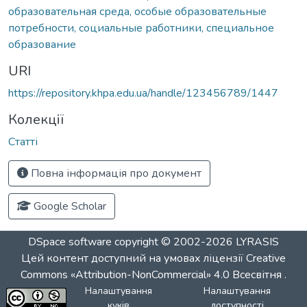
образовательная среда, особые образовательные
потребности, социальные работники, специальное
образование
URI
https://repository.khpa.edu.ua/handle/123456789/1447
Колекції
Статті
Повна інформація про документ
Google Scholar
DSpace software
copyright © 2002-2026
LYRASIS
Цей контент доступний на умовах ліцензії
Creative
Commons «Attribution-NonCommercial» 4.0 Всесвітня
.
Налаштування
Налаштування
куків
доступності