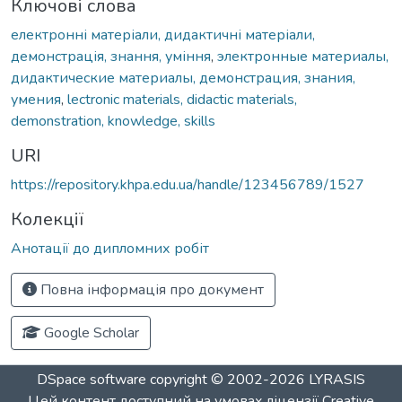
Ключові слова
електронні матеріали, дидактичні матеріали,
демонстрація, знання, уміння
,
электронные материалы,
дидактические материалы, демонстрация, знания,
умения
,
lectronic materials, didactic materials,
demonstration, knowledge, skills
URI
https://repository.khpa.edu.ua/handle/123456789/1527
Колекції
Анотації до дипломних робіт
Повна інформація про документ
Google Scholar
DSpace software
copyright © 2002-2026
LYRASIS
Цей контент доступний на умовах ліцензії
Creative