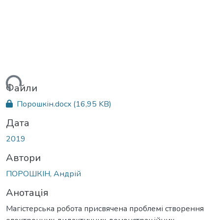
ться...
Файли
Порошкін.docx
(16,95 KB)
Дата
2019
Автори
ПОРОШКІН, Андрій
Анотація
Магістерська робота присвячена проблемі створення