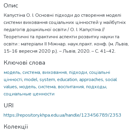
Опис
Капустіна О. І. Основні підходи до створення моделі
системи виховання соціальних цінностей у майбутніх
педагогів дошкільної освіти / О. І. Капустіна //
Теоретичні та практичні аспекти розвитку науки та
освіти : матеріали ІІ Міжнар. наук.­практ. конф. (м. Львів,
15-16 вересня 2020 р.). – Львів, 2020. – С. 41–42.
Ключові слова
модель, система, виховання, підходи, соціальні
цінності
,
model, system, education, approaches, social
values
,
модель, система, воспитания, подходы,
социальные ценности
URI
https://repository.khpa.edu.ua/handle/123456789/2353
Колекції