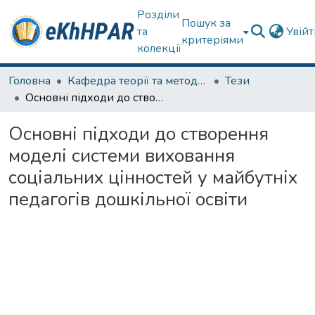
Розділи
Пошук за
та
Увій
критеріями
колекції
Головна
Кафедра теорії та методик дошкільної освіти
Тези
Основні підходи до створення моделі системи виховання соціальних цінностей у майбутніх педагогів дошкільної освіти
Основні підходи до створення
моделі системи виховання
соціальних цінностей у майбутніх
педагогів дошкільної освіти