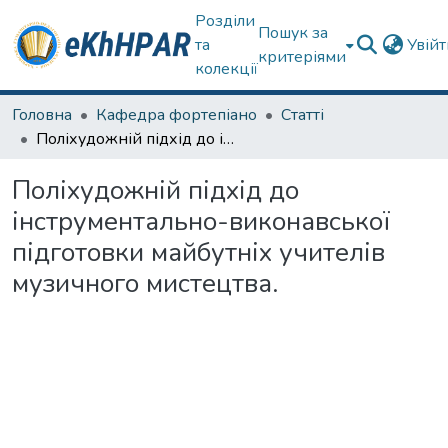
Розділи
Пошук за
та
Увій
критеріями
колекції
Головна
Кафедра фортепіано
Статті
Поліхудожній підхід до інструментально-виконавської підготовки майбутніх учителів музичного мистецтва.
Поліхудожній підхід до
інструментально-виконавської
підготовки майбутніх учителів
музичного мистецтва.