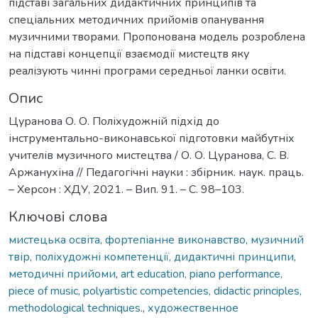
підставі загальних дидактичних принципів та
спеціальних методичних прийомів опанування
музичними творами. Пропонована модель розроблена
на підставі концепції взаємодії мистецтв яку
реалізують чинні програми середньої ланки освіти.
Опис
Цуранова О. О. Поліхудожній підхід до
інструментально-виконавської підготовки майбутніх
учителів музичного мистецтва / О. О. Цуранова, С. В.
Аржанухіна // Педагогічні науки : збірник. наук. праць.
– Херсон : ХДУ, 2021. – Вип. 91. – С. 98–103.
Ключові слова
мистецька освіта, фортепіанне виконавство, музичний
твір, поліхудожні компетенції, дидактичні принципи,
методичні прийоми
,
art education, piano performance,
piece of music, polyartistic competencies, didactic principles,
methodological techniques.
,
художественное