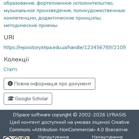
образование, фортепианное исполнительство,
музыкальное произведение, полихудожественные
компетенции, дидактические принципы,
методические приемы
URI
https://repository.khpa.edu.ua/handle/123456789/2109
Колекції
Статті
Повна інформація про документ
Google Scholar
DSpace software
copyright © 2002-2026
LYRASIS
Цей контент доступний на умовах ліцензії
Creative
Commons «Attribution-NonCommercial» 4.0 Всесвітня
.
Налаштування
Налаштування