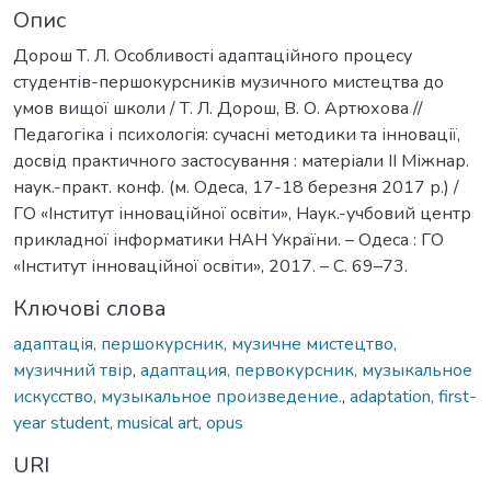
Опис
Дорош Т. Л. Особливості адаптаційного процесу
студентів-першокурсників музичного мистецтва до
умов вищої школи / Т. Л. Дорош, В. О. Артюхова //
Педагогіка і психологія: сучасні методики та інновації,
досвід практичного застосування : матеріали II Міжнар.
наук.-практ. конф. (м. Одеса, 17-18 березня 2017 р.) /
ГО «Інститут інноваційної освіти», Наук.-учбовий центр
прикладної інформатики НАН України. – Одеса : ГО
«Інститут інноваційної освіти», 2017. – С. 69–73.
Ключові слова
адаптація, першокурсник, музичне мистецтво,
музичний твір
,
адаптация, первокурсник, музыкальное
искусство, музыкальное произведение.
,
adaptation, first-
year student, musical art, opus
URI