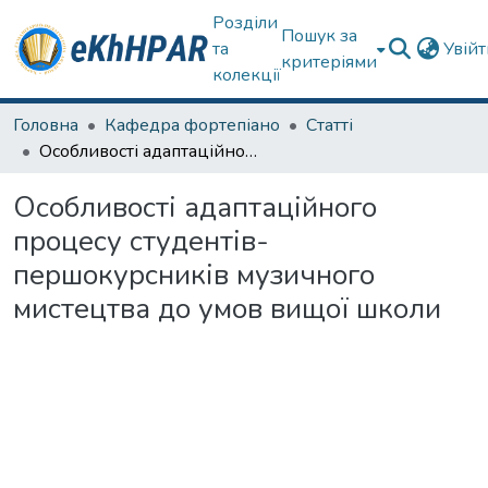
Розділи
Пошук за
та
Увій
критеріями
колекції
Головна
Кафедра фортепіано
Статті
Особливості адаптаційного процесу студентів-першокурсників музичного мистецтва до умов вищої школи
Особливості адаптаційного
процесу студентів-
першокурсників музичного
мистецтва до умов вищої школи