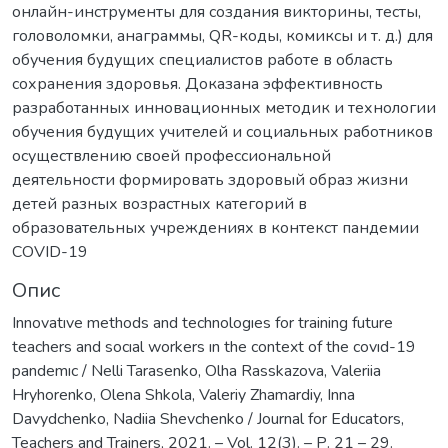
онлайн-инструменты для создания викторины, тесты,
головоломки, анаграммы, QR-коды, комиксы и т. д.) для
обучения будущих специалистов работе в область
сохранения здоровья. Доказана эффективность
разработанных инновационных методик и технологии
обучения будущих учителей и социальных работников
осуществлению своей профессиональной
деятельности формировать здоровый образ жизни
детей разных возрастных категорий в
образовательных учреждениях в контекст пандемии
COVID-19
Опис
Innovatıve methods and technologıes for training future
teachers and socıal workers ın the context of the covıd-19
pandemıc / Nelli Tarasenko, Olha Rasskazova, Valeriia
Hryhorenko, Olena Shkola, Valeriy Zhamardiy, Inna
Davydchenko, Nadiia Shevchenko / Journal for Educators,
Teachers and Trainers, 2021. – Vol. 12(3). – Р. 21 – 29.