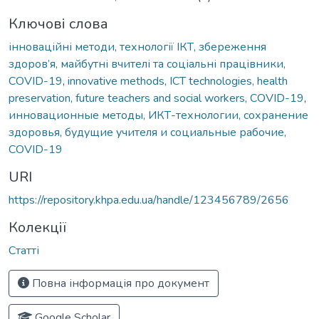
Ключові слова
інноваційні методи, технології ІКТ, збереження
здоров’я, майбутні вчителі та соціальні працівники,
COVID-19
,
innovative methods, ICT technologies, health
preservation, future teachers and social workers, COVID-19
,
инновационные методы, ИКТ-технологии, сохранение
здоровья, будущие учителя и социальные рабочие,
COVID-19
URI
https://repository.khpa.edu.ua/handle/123456789/2656
Колекції
Статті
Повна інформація про документ
Google Scholar