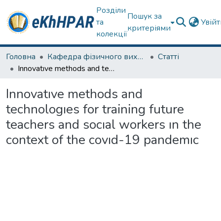
Розділи
Пошук за
та
Увій
критеріями
колекції
Головна
Кафедра фізичного виховання та спортивного вдосконалення
Статті
Innovatıve methods and technologıes for training future teachers and socıal workers ın the context of the covıd-19 pandemıc
Innovatıve methods and
technologıes for training future
teachers and socıal workers ın the
context of the covıd-19 pandemıc