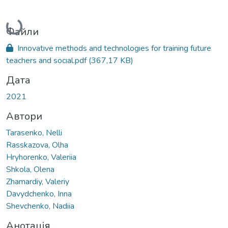
Вантажиться...
Файли
Innovatıve methods and technologıes for training future
teachers and socıal.pdf
(367,17 KB)
Дата
2021
Автори
Tarasenko, Nelli
Rasskazova, Olha
Hryhorenko, Valeriia
Shkola, Olena
Zhamardiy, Valeriy
Davydchenko, Inna
Shevchenko, Nadiia
Анотація