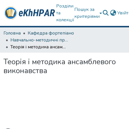
Розділи
Пошук за
та
Увій
критеріями
колекції
Головна
Кафедра фортепіано
Навчально-методичні праці
Теорія і методика ансамблевого виконавства
Теорія і методика ансамблевого
виконавства