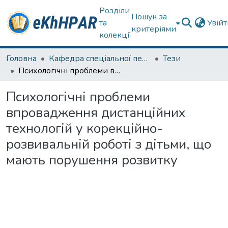
Розділи
Пошук за
та
Увій
критеріями
колекції
Головна
Кафедра спеціальної педагогіки і психології та інклюзивної освіти
Тези
Психологічні проблеми впровадження дистанційних технологій у корекційно-розвивальній роботі з дітьми, що мають порушення розвитку
Психологічні проблеми
впровадження дистанційних
технологій у корекційно-
розвивальній роботі з дітьми, що
мають порушення розвитку