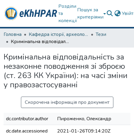
Розділи
Пошук за
та
Увій
критеріями
колекції
Головна
Кафедра історії, археології та гуманітарних наук
Тези
Кримінальна відповідальність за незаконне поводження зі зброєю (ст. 263 КК України): на часі зміни у правозастосуванні
Кримінальна відповідальність за
незаконне поводження зі зброєю
(ст. 263 КК України): на часі зміни
у правозастосуванні
Скорочена інформація про документ
dc.contributor.author
Пироженко, Олександр
dc.date.accessioned
2021-01-26T09:14:20Z