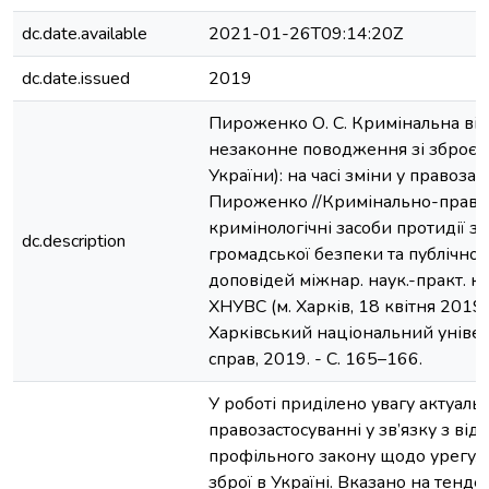
dc.date.available
2021-01-26T09:14:20Z
dc.date.issued
2019
Пироженко О. С. Кримінальна від
незаконне поводження зі зброєю 
України): на часі зміни у правозаст
Пироженко //Кримінально-правов
кримінологічні засоби протидії з
dc.description
громадської безпеки та публічного
доповідей міжнар. наук.-практ. к
ХНУВС (м. Харків, 18 квітня 2019 р.
Харківський національний універ
справ, 2019. - С. 165–166.
У роботі приділено увагу актуал
правозастосуванні у зв’язку з від
профільного закону щодо урегул
зброї в Україні. Вказано на тенде