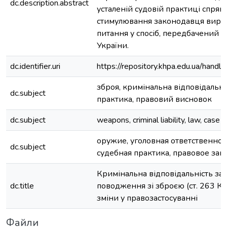
dc.description.abstract
усталеній судовій практиці спрям
стимулювання законодавця вирі
питання у спосіб, передбачений 
України.
dc.identifier.uri
https://repository.khpa.edu.ua/ha
зброя, кримінальна відповідальніс
dc.subject
практика, правовий висновок
dc.subject
weapons, criminal liability, law, case l
оружие, уголовная ответственност
dc.subject
судебная практика, правовое за
Кримінальна відповідальність за
dc.title
поводження зі зброєю (ст. 263 КК 
зміни у правозастосуванні
Файли