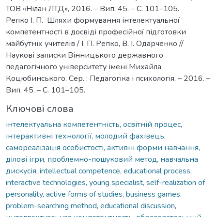
ТОВ «Нілан ЛТД», 2016. – Вип. 45. – С. 101–105.
Репко І. П. Шляхи формування інтелектуальної
компетентності в досвіді професійної підготовки
майбутніх учителів / І. П. Репко, В. І. Одарченко //
Наукові записки Вінницького державного
педагогічного університету імені Михайла
Коцюбинського. Сер. : Педагогіка і психологія. – 2016. –
Вип. 45. – С. 101–105.
Ключові слова
інтелектуальна компетентність, освітній процес,
інтерактивні технології, молодий фахівець,
самореалізація особистості, активні форми навчання,
ділові ігри, проблемно-пошуковий метод, навчальна
дискусія
,
intellectual competence, educational process,
interactive technologies, young specialist, self-realization of
personality, active forms of studies, business games,
problem-searching method, educational discussion
,