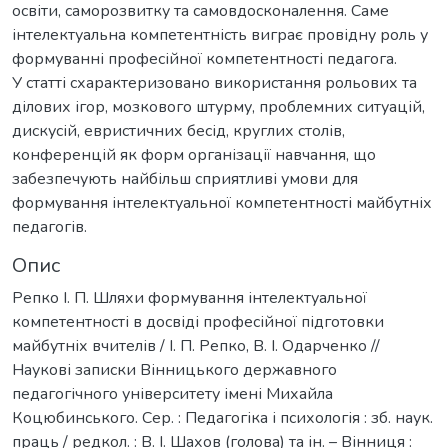
освіти, саморозвитку та самовдосконалення. Саме
інтелектуальна компетентність виграє провідну роль у
формуванні професійної компетентності педагога.
У статті схарактеризовано використання рольових та
ділових ігор, мозкового штурму, проблемних ситуацій,
дискусій, евристичних бесід, круглих столів,
конференцій як форм організації навчання, що
забезпечують найбільш сприятливі умови для
формування інтелектуальної компетентності майбутніх
педагогів.
Опис
Репко І. П. Шляхи формування інтелектуальної
компетентності в досвіді професійної підготовки
майбутніх вчителів / І. П. Репко, В. І. Одарченко //
Наукові записки Вінницького державного
педагогічного університету імені Михайла
Коцюбинського. Сер. : Педагогіка і психологія : зб. наук.
праць / редкол. : В. І. Шахов (голова) та ін. – Вінниця :