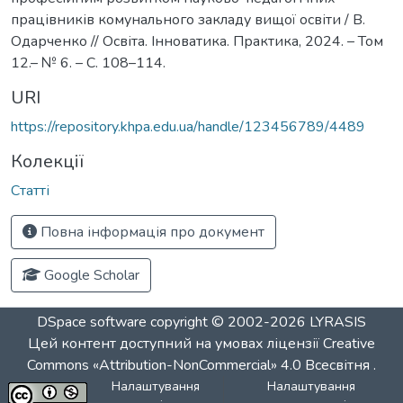
працівників комунального закладу вищої освіти / В.
Одарченко // Освіта. Інноватика. Практика, 2024. – Том
12.– № 6. – С. 108–114.
URI
https://repository.khpa.edu.ua/handle/123456789/4489
Колекції
Статті
Повна інформація про документ
Google Scholar
DSpace software
copyright © 2002-2026
LYRASIS
Цей контент доступний на умовах ліцензії
Creative
Commons «Attribution-NonCommercial» 4.0 Всесвітня
.
Налаштування
Налаштування