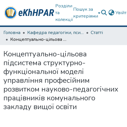
Розділи
Пошук за
та
Увій
критеріями
колекції
Головна
Кафедра педагогіки, психології, початкової освіти та освітнього менеджменту
Статті
Концептуально-цільова підсистема структурно-функціональної моделі управління професійним розвитком науково-педагогічних працівників комунального закладу вищої освіти
Концептуально-цільова
підсистема структурно-
функціональної моделі
управління професійним
розвитком науково-педагогічних
працівників комунального
закладу вищої освіти