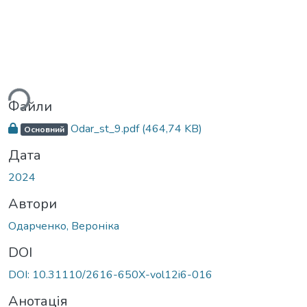
ться...
Файли
Odar_st_9.pdf
(464,74 KB)
Основний
Дата
2024
Автори
Одарченко, Вероніка
DOI
DOI: 10.31110/2616-650X-vol12i6-016
Анотація