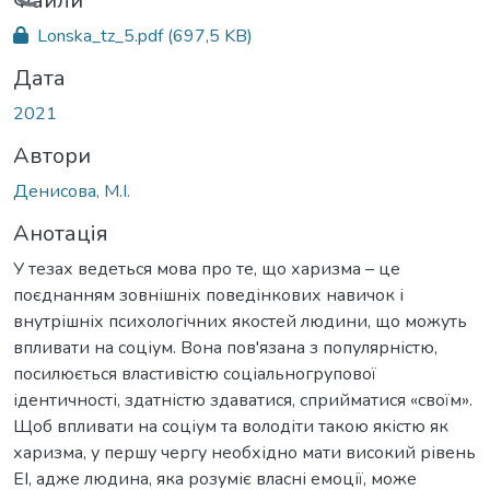
Вантажиться...
Файли
Lonska_tz_5.pdf
(697,5 KB)
Дата
2021
Автори
Денисова, М.І.
Анотація
У тезах ведеться мова про те, що харизма – це
поєднанням зовнішніх поведінкових навичок і
внутрішніх психологічних якостей людини, що можуть
впливати на соціум. Вона пов'язана з популярністю,
посилюється властивістю соціальногрупової
ідентичності, здатністю здаватися, сприйматися «своїм».
Щоб впливати на соціум та володіти такою якістю як
харизма, у першу чергу необхідно мати високий рівень
ЕІ, адже людина, яка розуміє власні емоції, може