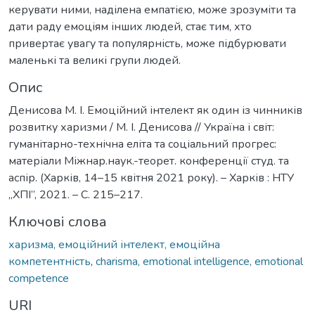
керувати ними, наділена емпатією, може зрозуміти та
дати раду емоціям інших людей, стає тим, хто
привертає увагу та популярність, може підбурювати
маленькі та великі групи людей.
Опис
Денисова М. І. Емоційний інтелект як один із чинників
розвитку харизми / М. І. Денисова // Україна і світ:
гуманітарно-технічна еліта та соціальний прогрес:
матеріали Міжнар.наук.-теорет. конференції студ. та
аспір. (Харків, 14–15 квітня 2021 року). – Харків : НТУ
„ХПІ”, 2021. – С. 215–217.
Ключові слова
харизма, емоційний інтелект, емоційна
компетентність
,
charisma, emotional intelligence, emotional
competence
URI