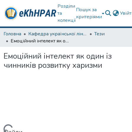
Розділи
Пошук за
та
Увій
критеріями
колекції
Головна
Кафедра української лінгвістики, літератури та методики навчання
Тези
Емоційний інтелект як один із чинників розвитку харизми
Емоційний інтелект як один із
чинників розвитку харизми