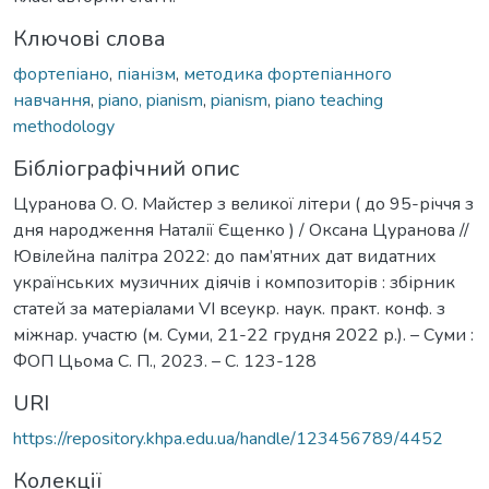
Ключові слова
фортепіано
,
піанізм
,
методика фортепіанного
навчання
,
piano, pianism
,
pianism
,
piano teaching
methodology
Бібліографічний опис
Цуранова О. О. Майстер з великої літери ( до 95-річчя з
дня народження Наталії Єщенко ) / Оксана Цуранова //
Ювілейна палітра 2022: до пам’ятних дат видатних
українських музичних діячів і композиторів : збірник
статей за матеріалами VІ всеукр. наук. практ. конф. з
міжнар. участю (м. Суми, 21-22 грудня 2022 р.). – Суми :
ФОП Цьома С. П., 2023. – С. 123-128
URI
https://repository.khpa.edu.ua/handle/123456789/4452
Колекції