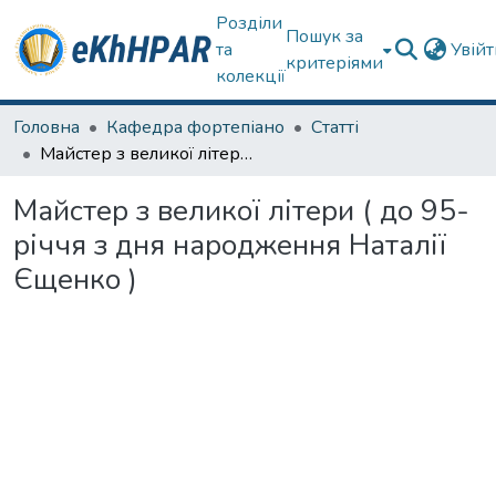
Розділи
Пошук за
та
Увій
критеріями
колекції
Головна
Кафедра фортепіано
Статті
Майстер з великої літери ( до 95-річчя з дня народження Наталії Єщенко )
Майстер з великої літери ( до 95-
річчя з дня народження Наталії
Єщенко )