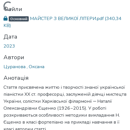
Вантажиться...
Файли
МАЙСТЕР З ВЕЛИКОЇ ЛІТЕРИ.pdf
(340,34
Основний
KB)
Дата
2023
Автори
Цуранова , Оксана
Анотація
Стаття присвячена життю і творчості знаної української
піаністки XX ст. професорці, заслуженій діячці мистецтв
України, солістки Харківської філармонії ‒ Наталії
Олександрівни Єщенко (1926−2015). У роботі
розкриваються особливості методики викладання Н.
Єщенко в класі фортепіано на прикладі навчання в її
класі авторки статті.