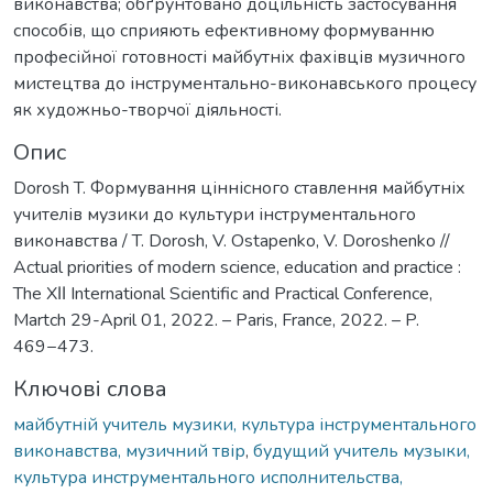
виконавства; обґрунтовано доцільність застосування
способів, що сприяють ефективному формуванню
професійної готовності майбутніх фахівців музичного
мистецтва до інструментально-виконавського процесу
як художньо-творчої діяльності.
Опис
Dorosh T. Формування ціннісного ставлення майбутніх
учителів музики до культури інструментального
виконавства / T. Dorosh, V. Ostapenko, V. Doroshenko //
Actual priorities of modern science, education and practice :
The XΙΙ International Scientific and Practical Conference,
Martch 29-April 01, 2022. – Paris, France, 2022. – P.
469−473.
Ключові слова
майбутній учитель музики, культура інструментального
виконавства, музичний твір
,
будущий учитель музыки,
культура инструментального исполнительства,