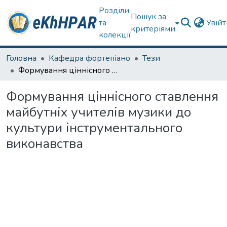
Розділи
Пошук за
та
Увій
критеріями
колекції
Головна
Кафедра фортепіано
Тези
Формування ціннісного ставлення майбутніх учителів музики до культури інструментального виконавства
Формування ціннісного ставлення
майбутніх учителів музики до
культури інструментального
виконавства