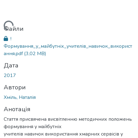
житься...
Файли
!
Формування_у_майбутніх_учителів_навичок_використ
ання.pdf
(3,02 MB)
Дата
2017
Автори
Хміль, Наталія
Анотація
Стаття присвячена висвітленню методичних положень
формування у майбутніх
учителів навичок використання хмарних сервісів у