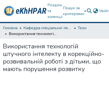
Розділи
Пошук за
та
Увій
критеріями
колекції
Головна
Кафедра спеціальної педагогіки і психології та інклюзивної освіти
Тези
Використання технологій штучного інтелекту в корекційно-розвивальній роботі з дітьми, що мають порушення розвитку
Використання технологій
штучного інтелекту в корекційно-
розвивальній роботі з дітьми, що
мають порушення розвитку