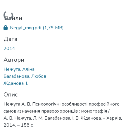
Вантажиться...
Файли
Negyt_mng.pdf
(1,79 MB)
Дата
2014
Автори
Нежута, Аліна
Балабанова, Любов
Жданова, І.
Опис
Нежута А. В. Психологічні особливості професійного
самовизначення правоохоронців : монографія /
А. В. Нежута, Л. М. Балабанова, І. В. Жданова. – Харків,
2014. – 158 с.