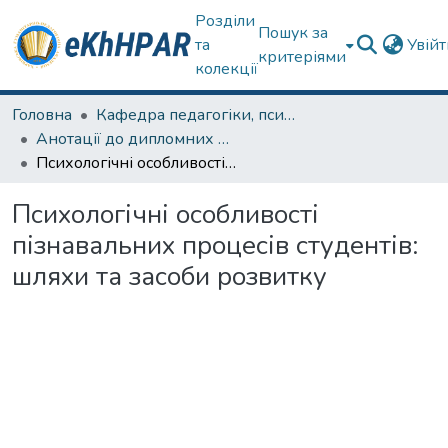
Розділи
Пошук за
та
Увій
критеріями
колекції
Головна
Кафедра педагогіки, психології, початкової освіти та освітнього менеджменту
Анотації до дипломних робіт
Психологічні особливості пізнавальних процесів студентів: шляхи та засоби розвитку
Психологічні особливості
пізнавальних процесів студентів:
шляхи та засоби розвитку