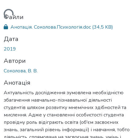
ться...
Файли
Анотація. Соколова.Психологія.doc
(34,5 KB)
Дата
2019
Автори
Соколова, В. В.
Анотація
Актуальність дослідження зумовлена необхідністю
збагачення навчально-пізнавальної діяльності
студентів шляхом розвитку мнемічних здібностей та
мислення. Адже у становленні особистості студента
провідну роль відіграють освіта (об'єм засвоєних
знань, загальний рівень інформації) і навчання, тобто
діяльність, спрямована на засвоєння знань, умінь і