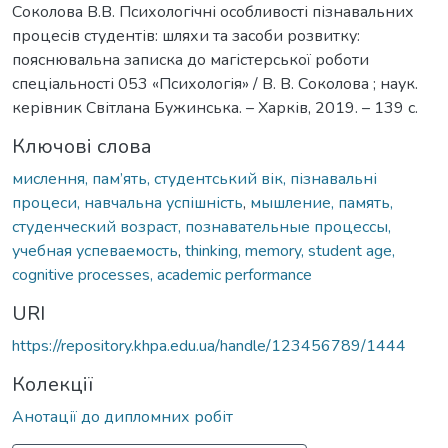
Соколова В.В. Психологічні особливості пізнавальних
процесів студентів: шляхи та засоби розвитку:
пояснювальна записка до магістерської роботи
спеціальності 053 «Психологія» / В. В. Соколова ; наук.
керівник Світлана Бужинська. – Харків, 2019. – 139 с.
Ключові слова
мислення, пам’ять, студентський вік, пізнавальні
процеси, навчальна успішність
,
мышление, память,
студенческий возраст, познавательные процессы,
учебная успеваемость
,
thinking, memory, student age,
cognitive processes, academic performance
URI
https://repository.khpa.edu.ua/handle/123456789/1444
Колекції
Анотації до дипломних робіт