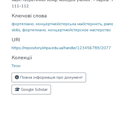
наук.-теоретичної конф. молодих учених . – Харків : 
111–112.
Ключові слова
фортепіано, концертмейстерська майстерність
,
piano
skills
,
фортепиано, концертмейстерское мастерство
URI
https://repository.khpa.edu.ua/handle/123456789/2077
Колекції
Тези
Повна інформація про документ
Google Scholar