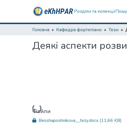
Розділи та колекції
Пошу
Головна
Кафедра фортепіано
Тези
Деякі аспекти розви
Вантажиться...
Файли
Besshaposhnikova__tezy.docx
(11,66 KB)