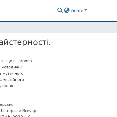
Увійти
айстерності.
ть, що є широко
і методичні
ь музичного
самостійного
ування.
ерської
/ Матеріали Всеукр.