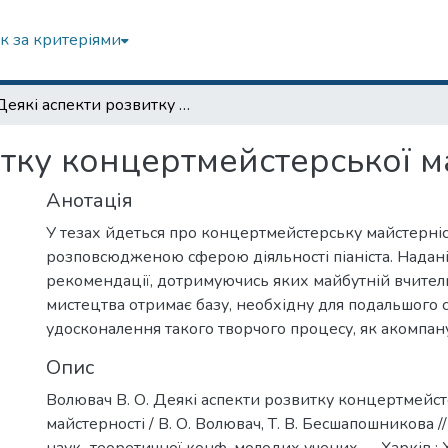
к за критеріями
Деякі аспекти розвитку концертмейстерської майстерності.
тку концертмейстерської м
Анотація
У тезах йдеться про концертмейстерську майстерніс
розповсюдженою сферою діяльності піаніста. Надан
рекомендації, дотримуючись яких майбутній вчител
мистецтва отримає базу, необхідну для подальшого 
удосконалення такого творчого процесу, як акомпан
Опис
Волювач В. О. Деякі аспекти розвитку концертмейст
майстерності / В. О. Волювач, Т. В. Бесшапошникова /