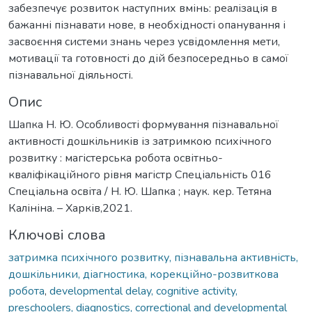
забезпечує розвиток наступних вмінь: реалізація в
бажанні пізнавати нове, в необхідності опанування і
засвоєння системи знань через усвідомлення мети,
мотивації та готовності до дій безпосередньо в самої
пізнавальної діяльності.
Опис
Шапка Н. Ю. Особливості формування пізнавальної
активності дошкільників із затримкою психічного
розвитку : магістерська робота освітньо-
кваліфікаційного рівня магістр Спеціальність 016
Спеціальна освіта / Н. Ю. Шапка ; наук. кер. Тетяна
Калініна. – Харків,2021.
Ключові слова
затримка психічного розвитку, пізнавальна активність,
дошкільники, діагностика, корекційно-розвиткова
робота
,
developmental delay, cognitive activity,
preschoolers, diagnostics, correctional and developmental