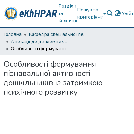
Розділи
Пошук за
та
Увій
критеріями
колекції
Головна
Кафедра спеціальної педагогіки і психології та інклюзивної освіти
Анотації до дипломних робіт
Особливості формування пізнавальної активності дошкільників із затримкою психічного розвитку
Особливості формування
пізнавальної активності
дошкільників із затримкою
психічного розвитку