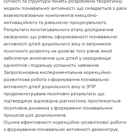
сутності та структури понять розроблено теоретичну
модель пізнавальної активності, що складається з двох
взаємопов’язаних компонентів емоційно-
мотиваційного та діяльнісно-процесуального.
Результати констатувального етапу дослідження
засвідчили, що рівень сформованості пізнавальної
активності дітей дошкільного віку із затримкою
психічного розвитку не досягає того рівня, який
забезпечує включення цих дітей у середовище
однолітків і подальшу успішність навчання.
Запропонована експериментальна корекційно-
розвиткова робота з формування пізнавальної
активності дітей дошкільного віку із ЗПР
продемонструвала позитивні результати, що
підтверджує відповідна діагностика: простежується
позитивна динаміка у формуванні пізнавальних
процесів цих дошкільників.
Оцінка ефективності корекційно-розвиткової роботи
з формування пізнавальної активності демонструє,