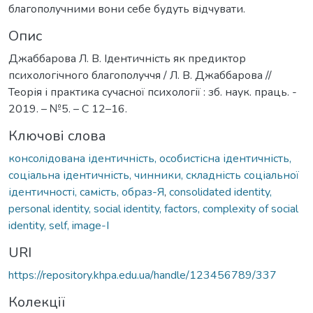
благополучними вони себе будуть відчувати.
Опис
Джаббарова Л. В. Ідентичність як предиктор
психологічного благополуччя / Л. В. Джаббарова //
Теорія і практика сучасної психології : зб. наук. праць. -
2019. – №5. – С 12–16.
Ключові слова
консолідована ідентичність, особистісна ідентичність,
соціальна ідентичність, чинники, складність соціальної
ідентичності, самість, образ-Я
,
consolidated identity,
personal identity, social identity, factors, complexity of social
identity, self, image-I
URI
https://repository.khpa.edu.ua/handle/123456789/337
Колекції