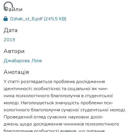
ться...
Файли
Dzhab_st_8.pdf
(245,5 KB)
Дата
2019
Автори
Джабарова, Лілія
Анотація
У статті розглядається проблема дослідження
ідентичності: особистісної та соціальної як чин-
ника психологічного благополуччя в студентської
молоді. Наголошується значущість проблеми пси-
хологічного благополуччя сучасної студентської молоді.
Проведений огляд сучасних наукових дослі-
джень щодо дослідження чинників психологічного
благополуччя особистості виявив, що питання