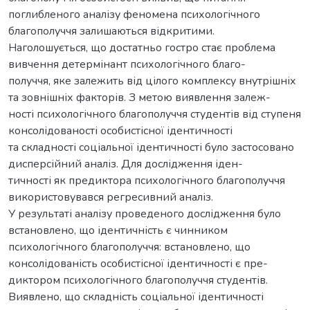
поглибленого аналізу феномена психологічного
благополуччя залишаються відкритими.
Наголошується, що достатньо гостро стає проблема
вивчення детермінант психологічного благо-
получчя, яке залежить від цілого комплексу внутрішніх
та зовнішніх факторів. З метою виявлення залеж-
ності психологічного благополуччя студентів від ступеня
консолідованості особистісної ідентичності
та складності соціальної ідентичності було застосовано
дисперсійний аналіз. Для дослідження іден-
тичності як предиктора психологічного благополуччя
використовувався регресивний аналіз.
У результаті аналізу проведеного дослідження було
встановлено, що ідентичність є чинником
психологічного благополуччя: встановлено, що
консолідованість особистісної ідентичності є пре-
диктором психологічного благополуччя студентів.
Виявлено, що складність соціальної ідентичності