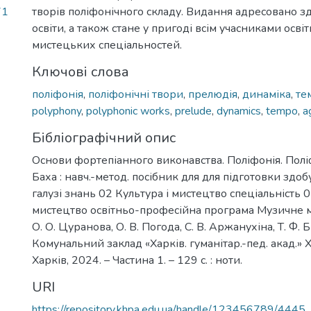
71
творів поліфонічного складу. Видання адресовано з
освіти, а також стане у пригоді всім учасниками осві
мистецьких спеціальностей.
Ключові слова
поліфонія
,
поліфонічні твори
,
прелюдія
,
динаміка
,
те
polyphony
,
polyphonic works
,
prelude
,
dynamics
,
tempo
,
a
Бібліографічний опис
Основи фортепіанного виконавства. Поліфонія. Поліф
Баха : навч.-метод. посібник для для підготовки здоб
галузі знань 02 Культура і мистецтво спеціальність
мистецтво освітньо-професійна програма Музичне ми
О. О. Цуранова, О. В. Погода, С. В. Аржанухіна, Т. Ф. 
Комунальний заклад «Харків. гуманітар.-пед. акад.» Ха
Харків, 2024. – Частина 1. – 129 с. : ноти.
URI
https://repository.khpa.edu.ua/handle/123456789/4445