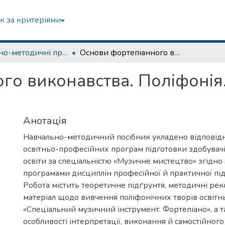
к за критеріями
Навчально-методичні праці
Основи фортепіанного виконавства. Поліфонія. Поліфонічні твори Й. С. Баха
го виконавства. Поліфонія.
Анотація
Навчально-методичний посібник укладено відповід
освітньо-професійних програм підготовки здобувач
освіти за спеціальністю «Музичне мистецтво» згідно
програмами дисциплін професійної й практичної під
Робота містить теоретичне підґрунтя, методичні рек
матеріал щодо вивчення поліфонічних творів освіт
«Спеціальний музичний інструмент. Фортепіано», а 
особливості інтерпретації, виконання й самостійно