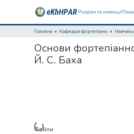
Розділи та колекції
Пошу
Головна
Кафедра фортепіано
Основи фортепіанно
Й. С. Баха
Вантажиться...
Файли