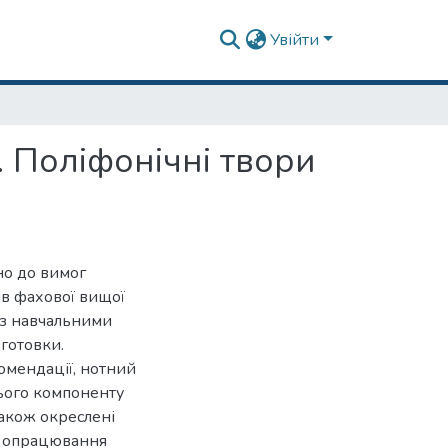
Увійти
 Поліфонічні твори
но до вимог
ів фахової вищої
 з навчальними
готовки.
омендації, нотний
нього компоненту
також окреслені
го опрацювання