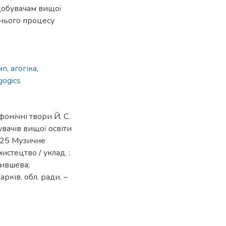
добувачам вищої
тнього процесу
мп
,
агогіка
,
gogics
онічні твори Й. С.
увачів вищої освіти
 025 Музичне
стецтво / уклад. :
Бившева;
рків. обл. ради. –