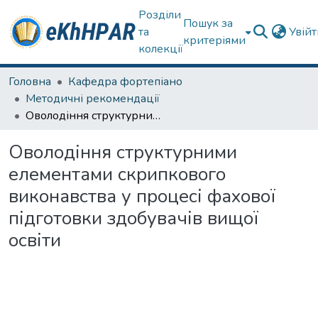
Розділи
Пошук за
та
Увій
критеріями
колекції
Головна
Кафедра фортепіано
Методичні рекомендації
Оволодіння структурними елементами скрипкового виконавства у процесі фахової підготовки здобувачів вищої освіти
Оволодіння структурними
елементами скрипкового
виконавства у процесі фахової
підготовки здобувачів вищої
освіти