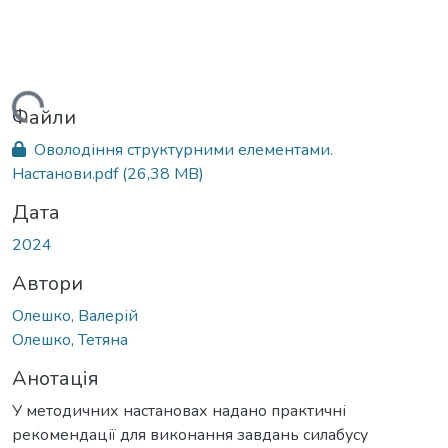
житься...
Файли
Оволодіння структурними елементами.
Настанови.pdf
(26,38 MB)
Дата
2024
Автори
Олешко, Валерій
Олешко, Тетяна
Анотація
У методичних настановах надано практичні
рекомендації для виконання завдань силабусу