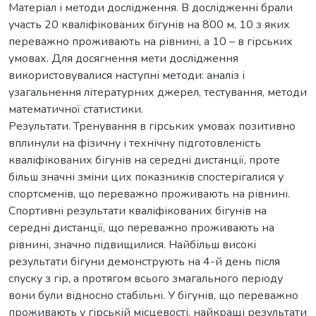
Матеріал і методи дослідження. В дослідженні брали
участь 20 кваліфікованих бігунів на 800 м, 10 з яких
переважно проживають на рівнині, а 10 – в гірських
умовах. Для досягнення мети дослідження
використовувалися наступні методи: аналіз і
узагальнення літературних джерел, тестування, методи
математичної статистики.
Результати. Тренування в гірських умовах позитивно
вплинули на фізичну і технічну підготовленість
кваліфікованих бігунів на середні дистанції, проте
більш значні зміни цих показників спостерігалися у
спортсменів, що переважно проживають на рівнині.
Спортивні результати кваліфікованих бігунів на
середні дистанції, що переважно проживають на
рівнині, значно підвищилися. Найбільш високі
результати бігуни демонструють на 4-й день після
спуску з гір, а протягом всього змагального періоду
вони були відносно стабільні. У бігунів, що переважно
проживають у гірській місцевості, найкращі результати