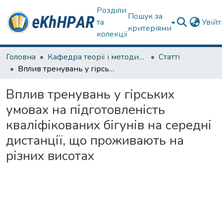
Розділи
Пошук за
та
Увій
критеріями
колекції
Головна
Кафедра теорії і методики фізичного виховання
Статті
Вплив тренувань у гірських умовах на підготовленість кваліфікованих бігунів на середні дистанції, що проживають на різних висотах
Вплив тренувань у гірських
умовах на підготовленість
кваліфікованих бігунів на середні
дистанції, що проживають на
різних висотах