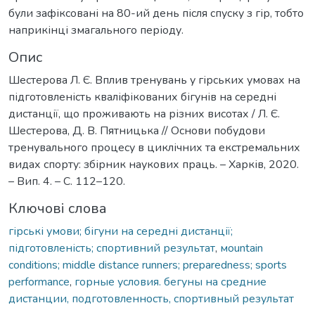
були зафіксовані на 80-ий день після спуску з гір, тобто
наприкінці змагального періоду.
Опис
Шестерова Л. Є. Вплив тренувань у гірських умовах на
підготовленість кваліфікованих бігунів на середні
дистанції, що проживають на різних висотах / Л. Є.
Шестерова, Д. В. Пятницька // Основи побудови
тренувального процесу в циклічних та екстремальних
видах спорту: збірник наукових праць. – Харків, 2020.
– Вип. 4. – С. 112–120.
Ключові слова
гірські умови; бігуни на середні дистанції;
підготовленість; спортивний результат
,
мountain
conditions; middle distance runners; preparedness; sports
performance
,
горные условия. бегуны на средние
дистанции, подготовленность, спортивный результат