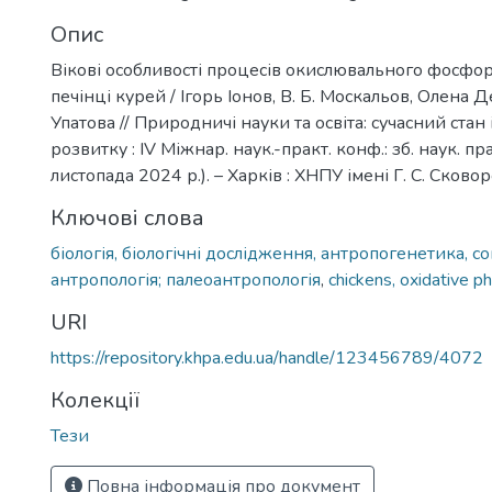
Опис
Вікові особливості процесів окислювального фосфо
печінці курей / Ігорь Іонов, В. Б. Москальов, Олена 
Упатова // Природничі науки та освіта: сучасний стан
розвитку : IV Міжнар. наук.-практ. конф.: зб. наук. пр
листопада 2024 р.). – Харків : ХНПУ імені Г. С. Сково
Ключові слова
біологія, біологічні дослідження, антропогенетика, с
антропологія; палеоантропологія
,
chickens, oxidative p
URI
https://repository.khpa.edu.ua/handle/123456789/4072
Колекції
Тези
Повна інформація про документ