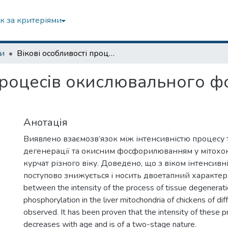
к за критеріями
зи
Вікові особливості процесів окислювального фосфорилювання в печінці курей
 процесів окислювального 
Анотація
Виявлено взаємозв’язок між інтенсивністю процесу
дегенерації та окисним фосфорилюванням у мітохо
курчат різного віку. Доведено, що з віком інтенсивн
поступово знижується і носить двоетапний характер. 
between the intensity of the process of tissue degenerati
phosphorylation in the liver mitochondria of chickens of di
observed. It has been proven that the intensity of these 
decreases with age and is of a two-stage nature.