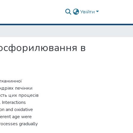
Увійти
фосфорилювання в
 тканинної
ндріях печінки
ість цих процесів
Interactions
on and oxidative
fferent age were
processes gradually