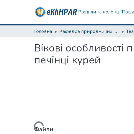
Розділи та колекції
Пошу
Головна
Кафедра природничих наук та здоров'язбереження
Те
Вікові особливості
печінці курей
Файли