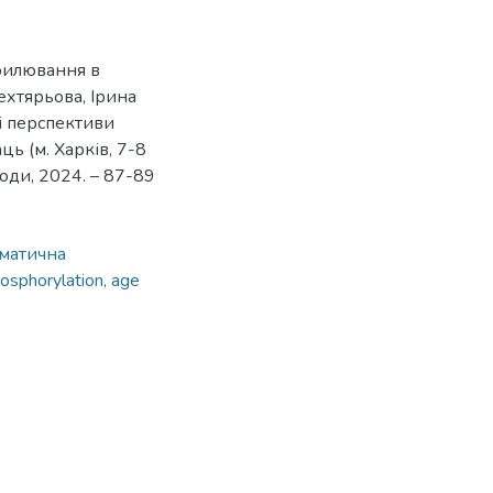
рилювання в
Дехтярьова, Ірина
 і перспективи
аць (м. Харків, 7-8
роди, 2024. – 87-89
оматична
hosphorylation, age