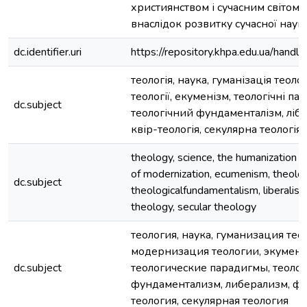
християнством і сучасним світом
внаслідок розвитку сучасної наук
dc.identifier.uri
https://repository.khpa.edu.ua/ha
теологія, наука, гуманізація теоло
теології, екуменізм, теологічні па
dc.subject
теологічний фундаменталізм, лібе
квір-теологія, секулярна теологія
theology, science, the humanization o
of modernization, ecumenism, theolog
dc.subject
theologicalfundamentalism, liberalism
theology, secular theology
теология, наука, гуманизация тео
модернизация теологии, экумени
dc.subject
теологические парадигмы, теоло
фундаментализм, либерализм, ф
теология, секулярная теология