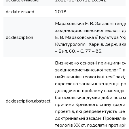
dc.date.available
2022-01-26T12:10:54Z
dc.date.issued
2018
Мараховська Е. В. Загальні тенде
західнохристиянської теології до
dc.description
Е. В. Мараховська // Культура Укра
Культурологія : Харків. держ. акад
– Вип. 60. – С. 77 – 85.
Визначено основні принципи суч
західнохристиянської теології, п
найзначніші теологічні течії захі
окреслено загальні тенденції розв
досліджено проблему взаємодії су
богословської думки доби постм
dc.description.abstract
причини кризового стану традиц
проектів, які репрезентують ще 
доктринальні засади. Проаналізо
теологів ХХ ст. подолати протиріч