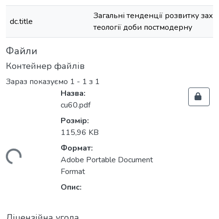
Загальні тенденції розвитку зах
dc.title
теології доби постмодерну
Файли
Контейнер файлів
Зараз показуємо
1 - 1 з 1
Назва:
cu60.pdf
Розмір:
115,96 KB
Формат:
иться...
Adobe Portable Document
Format
Опис:
Ліцензійна угода