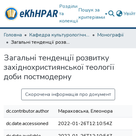
Розділи
Пошук за
та
Увій
критеріями
колекції
Головна
Кафедра культурологічних дисциплін та образотворчого мистецтва
Монографії
Загальні тенденції розвитку західнохристиянської теології доби постмодерну
Загальні тенденції розвитку
західнохристиянської теології
доби постмодерну
Скорочена інформація про документ
dc.contributor.author
Мараховська, Елеонора
dc.date.accessioned
2022-01-26T12:10:54Z