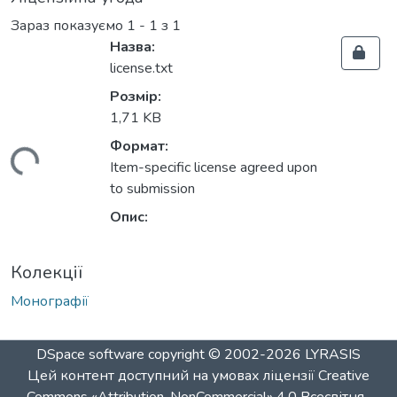
Зараз показуємо
1 - 1 з 1
Назва:
license.txt
Розмір:
1,71 KB
Формат:
иться...
Item-specific license agreed upon
to submission
Опис:
Колекції
Монографії
DSpace software
copyright © 2002-2026
LYRASIS
Цей контент доступний на умовах ліцензії
Creative