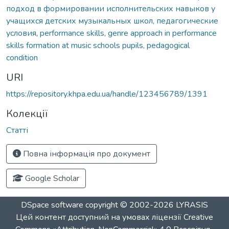
подход в формировании исполнительских навыков у
учащихся детских музыкальных школ, педагогические
условия
,
performance skills, genre approach in performance
skills formation at music schools pupils, pedagogical
condition
URI
https://repository.khpa.edu.ua/handle/123456789/1391
Колекції
Статті
Повна інформація про документ
Google Scholar
DSpace software
copyright © 2002-2026
LYRASIS
Цей контент доступний на умовах ліцензії
Creative