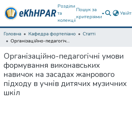
Розділи
Пошук за
та
Увій
критеріями
колекції
Головна
Кафедра фортепіано
Статті
Організаційно-педагогічні умови формування виконавських навичок на засадах жанрового підходу в учнів дитячих музичних шкіл
Організаційно-педагогічні умови
формування виконавських
навичок на засадах жанрового
підходу в учнів дитячих музичних
шкіл