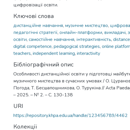
цифровізації освіти.
Ключові слова
дистанційне навчання
,
музичне мистецтво
,
цифрова
педагогічні стратегії
,
онлайн-платформи
,
викладачі
,
освіти
,
самостійне навчання
,
інтерактивність
,
distance
digital competence
,
pedagogical strategies
,
online platfo
teachers
,
independent learning
,
interactivity
Бібліографічний опис
Особливості дистанційної освіти у підготовці майбутн
музичного мистецтва в сучасних умовах / О. Цуранова
Погода, Т. Бесшапошникова, О. Турукіна // Acta Paedag
– 2025. – № 2. – С. 130-138
URI
https://repository.khpa.edu.ua/handle/123456789/4462
Колекції