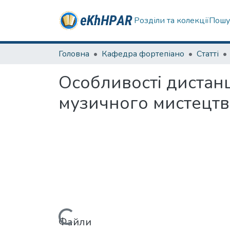
Розділи та колекції
Пошу
Головна
Кафедра фортепіано
Статті
Особливості дистанц
музичного мистецтв
Файли