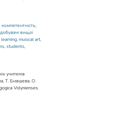
 компетентність
,
здобувачі вищої
 learning
,
musical art
,
rms
,
students
,
іх учителів
, Т. Бившева, О.
ogiсa Volynienses.