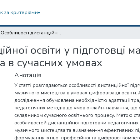
к за критеріями
Особливості дистанційної освіти у підготовці майбутніх учителів музичного мистецтва в сучасних умовах
ійної освіти у підготовці м
а в сучасних умовах
Анотація
У статті розглядаються особливості дистанційної під
музичного мистецтва в умовах цифровізації освіти. 
дослідження обумовлена необхідністю адаптації тр
педагогічних методів до умов онлайн-навчання, що
складником сучасного освітнього процесу. Метою стат
особливостей дистанційної підготовки педагогічних 
музичного мистецтва та визначен-ня ефективних пі
формування їхньої професійної та цифрової компете