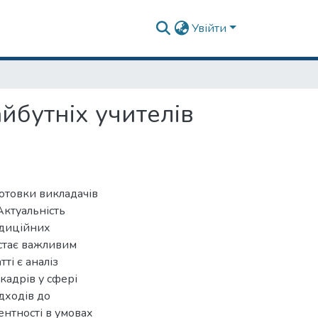
Увійти
айбутніх учителів
готовки викладачів
Актуальність
адиційних
 стає важливим
ті є аналіз
кадрів у сфері
дходів до
нтності в умовах