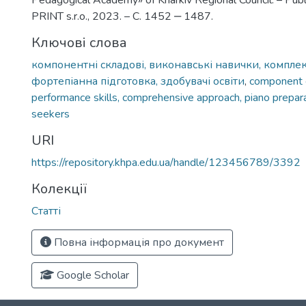
Pedagogical Academy» of Kharkiv Regional Council. – Pu
PRINT s.r.o., 2023. – С. 1452 ‒ 1487.
Ключові слова
компонентні складові, виконавські навички, комплек
фортепіанна підготовка, здобувачі освіти
,
component 
performance skills, comprehensive approach, piano prepara
seekers
URI
https://repository.khpa.edu.ua/handle/123456789/3392
Колекції
Статті
Повна інформація про документ
Google Scholar