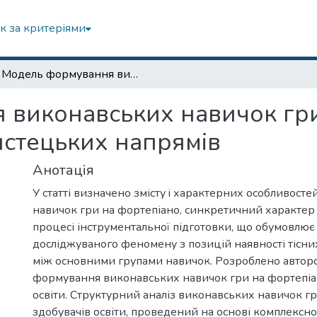
к за критеріями
Модель формування виконавських навичок гри на фортепіано здобувачів освіти мистецьких напрямів
виконавських навичок гри
истецьких напрямів
Анотація
У статті визначено змісту i характерних особливост
навичок гри на фортепіано, синкретичний характер
процесі інструментальної підготовки, що обумовлю
досліджуваного феномену з позицій наявності тісни
між основними групами навичок. Розроблено автор
формування виконавських навичок гри на фортепіа
освіти. Структурний аналіз виконавських навичок г
здобувачів освіти, проведений на основі комплексно