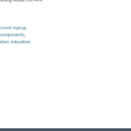
blishing house OKTAN
сний підхід,
components,
tion, education