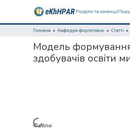
Розділи та колекції
Пошу
Головна
Кафедра фортепіано
Статті
Модель формування 
здобувачів освіти м
Файли