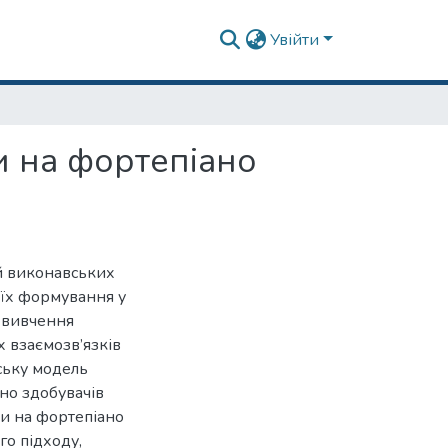
Увійти
 на фортепіано
ей виконавських
 їх формування у
є вивчення
х взаємозв’язків
ську модель
но здобувачів
ри на фортепіано
го підходу,