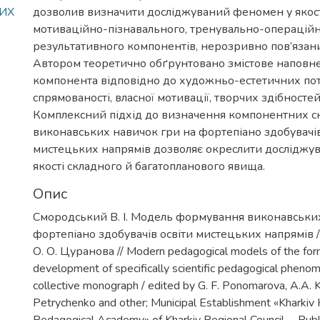
ИХ
дозволив визначити досліджуваний феномен у якост
мотиваційно-пізнавального, тренувально-операційн
результативного компонентів, нерозривно пов’язан
Автором теоретично обґрунтовано змістове наповн
компонента відповідно до художньо-естетичних потр
спрямованості, власної мотивації, творчих здібносте
Комплексний підхід до визначення компонентних с
виконавських навичок гри на фортепіано здобувачів
мистецьких напрямів дозволяє окреслити досліджу
якості складного й багатопланового явища.
Опис
Смородський В. І. Модель формування виконавськи
фортепіано здобувачів освіти мистецьких напрямів / 
О. О. Цуранова // Modern pedagogical models of the for
development of specifically scientific pedagogical phenom
collective monograph / edited by G. F. Ponomarova, A.A. K
Petrychenko and other; Municipal Establishment «Kharkiv 