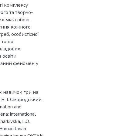
і комплексу
ого та творчо-
их між собою.
ення кожного
еб, особистiсної
й тощо.
кладових
 освіти
ваний феномен у
х навичок гри на
В. І. Смородський,
mation and
ena: international
harkivska, L.O.
Humanitarian