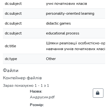
dc.subject
учні початкових класів
dc.subject
personality-oriented learning
dc.subject
didactic games
dc.subject
educational process
Шляхи реалізації особистісно-орі
dc.title
навчання учнів початкових класів
dc.type
Other
Файли
Контейнер файлів
Зараз показуємо
1 - 1 з 1
Назва:
Андрусик.pdf
Розмір: