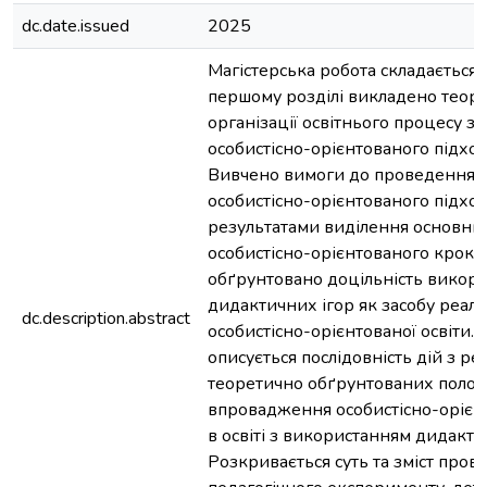
dc.date.issued
2025
Магістерська робота складається з
першому розділі викладено теоре
організації освітнього процесу з
особистісно-орієнтованого підходу
Вивчено вимоги до проведення у
особистісно-орієнтованого підходу
результатами виділення основни
особистісно-орієнтованого кроку
обґрунтовано доцільність викор
дидактичних ігор як засобу реалі
dc.description.abstract
особистісно-орієнтованої освіти. У
описується послідовність дій з реа
теоретично обґрунтованих поло
впровадження особистісно-орієн
в освіті з використанням дидакти
Розкривається суть та зміст пров