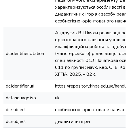
педагогічного експерименту, дет
характеризуються особливості в
дидактичних ігор як засобу реаліз
особистісно-орієнтованого навча
Андрусик В. Шляхи реалізації осо
орієнтованого навчання учнів поч
кваліфікаційна робота на здобутт
dc.identifier.citation
(магістерського) рівня вищої освіт
спеціальності 013 Початкова освіт
611 по групи ; наук. кер. О. Е. Ков
ХГПА, 2025. – 82 с.
dc.identifier.uri
https://repository.khpa.edu.ua/ha
dc.language.iso
uk
dc.subject
особистісно-орієнтоване навчанн
dc.subject
дидактичні ігри