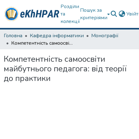
Розділи
Пошук за
та
Увій
критеріями
колекції
Головна
Кафедра інформатики
Монографії
Компетентність самоосвіти майбутнього педагога: від теорії до практики
Компетентність самоосвіти
майбутнього педагога: від теорії
до практики