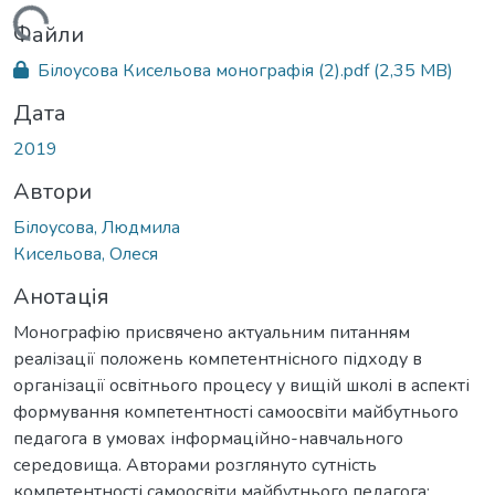
ажиться...
Файли
Білоусова Кисельова монографія (2).pdf
(2,35 MB)
Дата
2019
Автори
Білоусова, Людмила
Кисельова, Олеся
Анотація
Монографію присвячено актуальним питанням
реалізації положень компетентнісного підходу в
організації освітнього процесу у вищій школі в аспекті
формування компетентності самоосвіти майбутнього
педагога в умовах інформаційно-навчального
середовища. Авторами розглянуто сутність
компетентності самоосвіти майбутнього педагога;