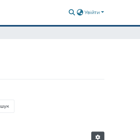
Увійти
шук