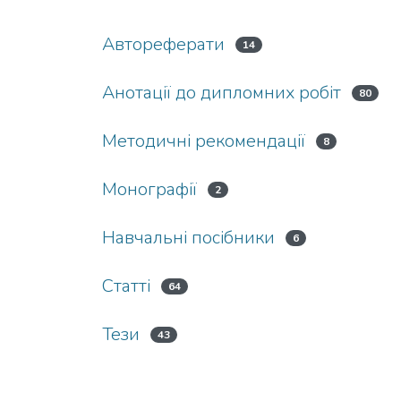
Автореферати
14
Анотації до дипломних робіт
80
Методичні рекомендації
8
Монографії
2
Навчальні посібники
6
Статті
64
Тези
43