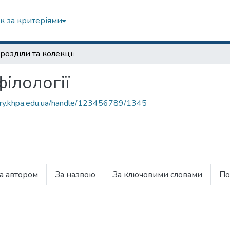
к за критеріями
розділи та колекції
ілології
tory.khpa.edu.ua/handle/123456789/1345
а автором
За назвою
За ключовими словами
По