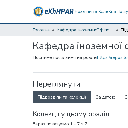
Розділи та колекції
Пошу
Головна
Кафедра іноземної філології
Під
Кафедра іноземної ф
Постійне посилання на розділ
https://reposi
Переглянути
Підрозділи та колекції
За датою
З
Колекції у цьому розділі
Зараз показуємо
1 - 7 з 7