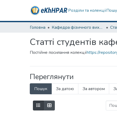
Розділи та колекції
Пошу
Головна
Кафедра фізичного виховання та спортивного вдосконалення
Ста
Статті студентів ка
Постійне посилання колекції
https://reposit
Переглянути
Пошук
За датою
За автором
З