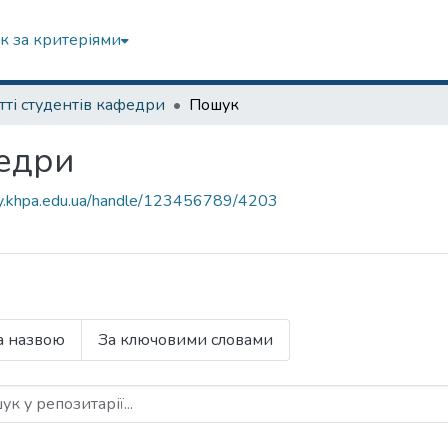
к за критеріями
тті студентів кафедри
Пошук
федри
ory.khpa.edu.ua/handle/123456789/4203
а назвою
За ключовими словами