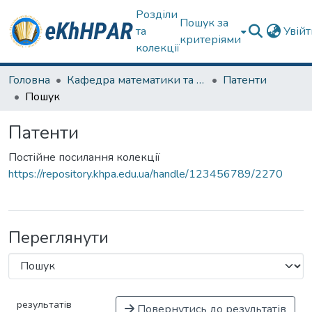
Розділи
Пошук за
та
Увій
критеріями
колекції
Головна
Кафедра математики та фізики
Патенти
Пошук
Патенти
Постійне посилання колекції
https://repository.khpa.edu.ua/handle/123456789/2270
Переглянути
результатів
Повернутись до результатів