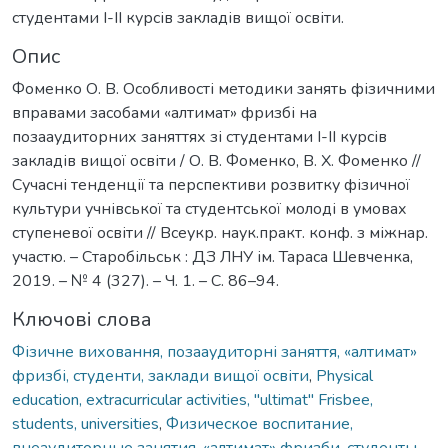
студентами І-ІІ курсів закладів вищої освіти.
Опис
Фоменко О. В. Особливості методики занять фізичними
вправами засобами «алтимат» фризбі на
позааудиторних заняттях зі студентами І-ІІ курсів
закладів вищої освіти / О. В. Фоменко, В. Х. Фоменко //
Сучасні тенденції та перспективи розвитку фізичної
культури учнівської та студентської молоді в умовах
ступеневої освіти // Всеукр. наук.практ. конф. з міжнар.
участю. – Старобільськ : ДЗ ЛНУ ім. Тараса Шевченка,
2019. – № 4 (327). – Ч. 1. – С. 86–94.
Ключові слова
Фізичне виховання, позааудиторні заняття, «алтимат»
фризбі, студенти, заклади вищої освіти
,
Physical
education, extracurricular activities, "ultimat" Frisbee,
students, universities
,
Физическое воспитание,
внеаудиторные занятия, «алтимат» фризби, студенты,