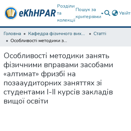
Розділи
Пошук за
та
Увій
критеріями
колекції
Головна
Кафедра фізичного виховання та спортивного вдосконалення
Статті
Особливості методики занять фізичними вправами засобами «алтимат» фризбі на позааудиторних заняттях зі студентами І-ІІ курсів закладів вищої освіти
Особливості методики занять
фізичними вправами засобами
«алтимат» фризбі на
позааудиторних заняттях зі
студентами І-ІІ курсів закладів
вищої освіти