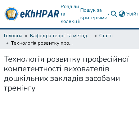
Розділи
Пошук за
та
Увій
критеріями
колекції
Головна
Кафедра теорії та методик дошкільної освіти
Статті
Технологія розвитку професійної компетентності вихователів дошкільних закладів засобами тренінгу
Технологія розвитку професійної
компетентності вихователів
дошкільних закладів засобами
тренінгу