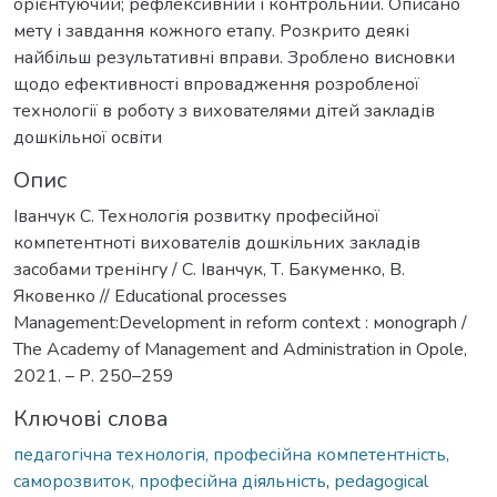
орієнтуючий; рефлексивний і контрольний. Описано
мету і завдання кожного етапу. Розкрито деякі
найбільш результативні вправи. Зроблено висновки
щодо ефективності впровадження розробленої
технології в роботу з вихователями дітей закладів
дошкільної освіти
Опис
Іванчук С. Технологія розвитку професійної
компетентноті вихователів дошкільних закладів
засобами тренінгу / С. Іванчук, Т. Бакуменко, В.
Яковенко // Educational processes
Management:Development in reform context : мonograph /
The Academy of Management and Administration in Opole,
2021. – Р. 250–259
Ключові слова
педагогічна технологія, професійна компетентність,
саморозвиток, професійна діяльність
,
рedagogical