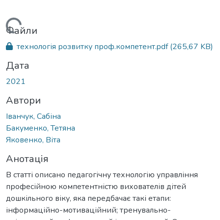
антажиться...
Файли
технологія розвитку проф.компетент.pdf
(265,67 KB)
Дата
2021
Автори
Іванчук, Сабіна
Бакуменко, Тетяна
Яковенко, Віта
Анотація
В статті описано педагогічну технологію управління
професійною компетентністю вихователів дітей
дошкільного віку, яка передбачає такі етапи:
інформаційно-мотиваційний; тренувально-