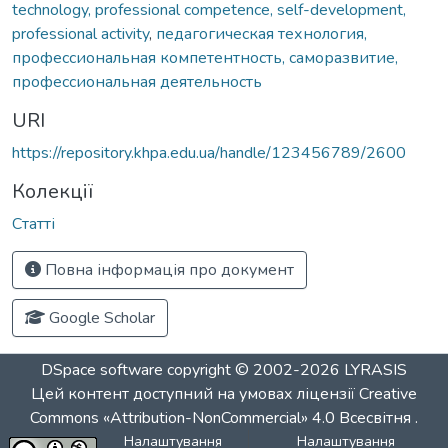
technology, professional competence, self-development,
professional activity
,
педагогическая технология,
профессиональная компетентность, саморазвитие,
профессиональная деятельность
URI
https://repository.khpa.edu.ua/handle/123456789/2600
Колекції
Статті
Повна інформація про документ
Google Scholar
DSpace software
copyright © 2002-2026
LYRASIS
Цей контент доступний на умовах ліцензії
Creative
Commons «Attribution-NonCommercial» 4.0 Всесвітня
.
Налаштування
Налаштування