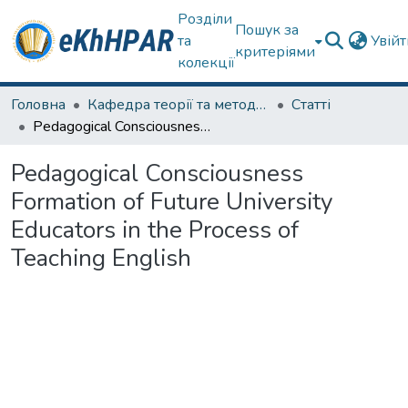
Розділи
Пошук за
та
Увій
критеріями
колекції
Головна
Кафедра теорії та методик дошкільної освіти
Статті
Pedagogical Consciousness Formation of Future University Educators in the Process of Teaching English
Pedagogical Consciousness
Formation of Future University
Educators in the Process of
Teaching English