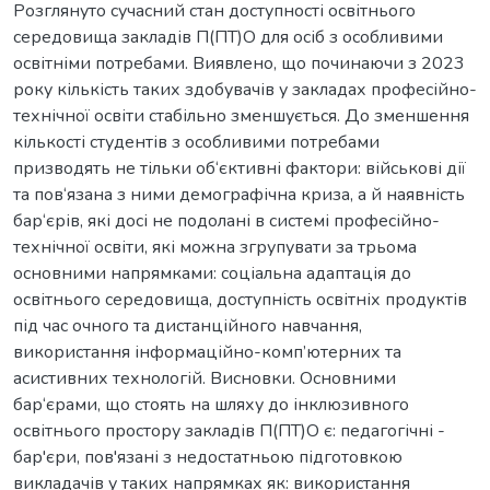
Розглянуто сучасний стан доступності освітнього
середовища закладів П(ПТ)О для осіб з особливими
освітніми потребами. Виявлено, що починаючи з 2023
року кількість таких здобувачів у закладах професійно-
технічної освіти стабільно зменшується. До зменшення
кількості студентів з особливими потребами
призводять не тільки об‘єктивні фактори: військові дії
та пов‘язана з ними демографічна криза, а й наявність
бар‘єрів, які досі не подолані в системі професійно-
технічної освіти, які можна згрупувати за трьома
основними напрямками: соціальна адаптація до
освітнього середовища, доступність освітніх продуктів
під час очного та дистанційного навчання,
використання інформаційно-комп’ютерних та
асистивних технологій. Висновки. Основними
бар‘єрами, що стоять на шляху до інклюзивного
освітнього простору закладів П(ПТ)О є: педагогічні -
бар'єри, пов'язані з недостатньою підготовкою
викладачів у таких напрямках як: використання