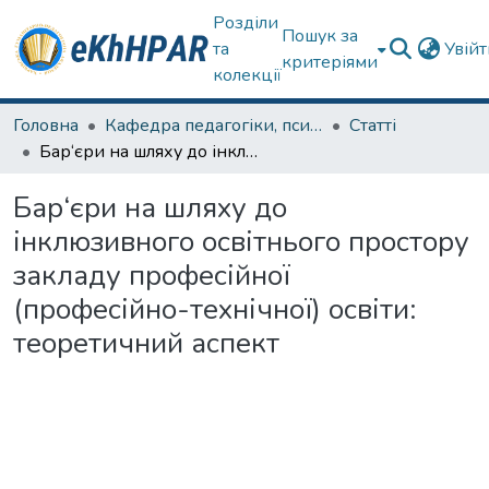
Розділи
Пошук за
та
Увій
критеріями
колекції
Головна
Кафедра педагогіки, психології, початкової освіти та освітнього менеджменту
Статті
Бар‘єри на шляху до інклюзивного освітнього простору закладу професійної (професійно-технічної) освіти: теоретичний аспект
Бар‘єри на шляху до
інклюзивного освітнього простору
закладу професійної
(професійно-технічної) освіти:
теоретичний аспект